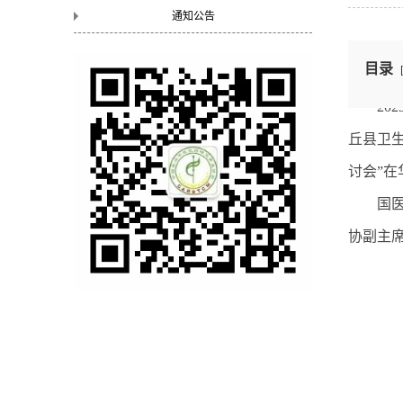
通知公告
目录
2
丘县卫
讨会”
国
协副主