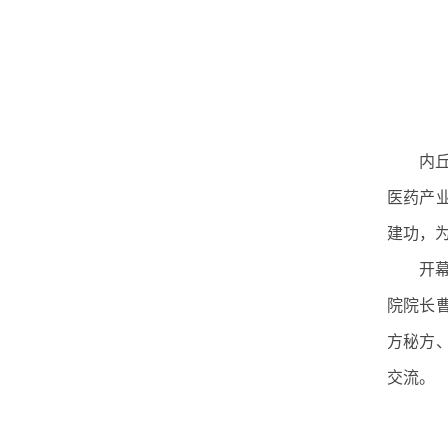
内
医药产
建功，
开
院院长
方秘方
交流。