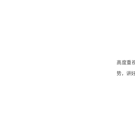
中
高度重
势，讲