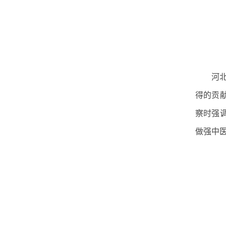
河
得的贡
察时强
做强中